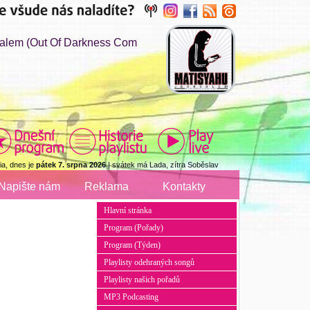
alem (Out Of Darkness Com
a, dnes je
pátek 7. srpna 2026
| svátek má Lada, zítra Soběslav
Napište nám
Reklama
Kontakty
Hlavní stránka
Program (Pořady)
Program (Týden)
Playlisty odehraných songů
Playlisty našich pořadů
MP3 Podcasting