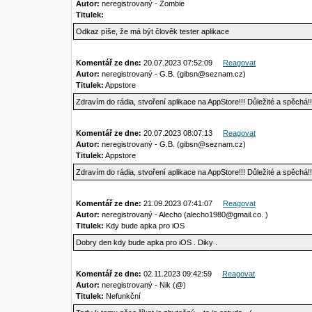
Autor:
neregistrovaný - Zombie
Titulek:
Odkaz píše, že má být člověk tester aplikace
Komentář ze dne:
20.07.2023 07:52:09
Reagovat
Autor:
neregistrovaný - G.B. (gibsn@seznam.cz)
Titulek:
Appstore
Zdravím do rádia, stvoření aplikace na AppStore!!! Důležité a spěchá!
Komentář ze dne:
20.07.2023 08:07:13
Reagovat
Autor:
neregistrovaný - G.B. (gibsn@seznam.cz)
Titulek:
Appstore
Zdravím do rádia, stvoření aplikace na AppStore!!! Důležité a spěchá!
Komentář ze dne:
21.09.2023 07:41:07
Reagovat
Autor:
neregistrovaný - Alecho (alecho1980@gmail.co. )
Titulek:
Kdy bude apka pro iOS
Dobry den kdy bude apka pro iOS . Diky .
Komentář ze dne:
02.11.2023 09:42:59
Reagovat
Autor:
neregistrovaný - Nik (@)
Titulek:
Nefunkční