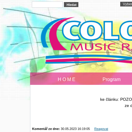
H O M E
Program
ke článku: POZOR
ze 
Komentář ze dne:
30.05.2023 16:19:05
Reagovat