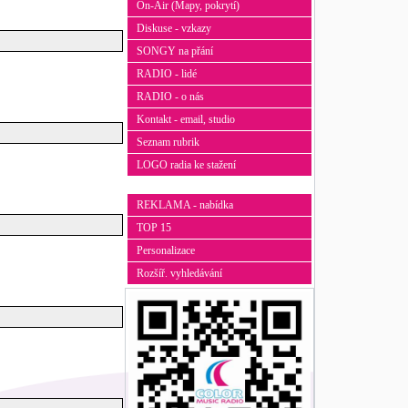
On-Air (Mapy, pokrytí)
Diskuse - vzkazy
SONGY na přání
RADIO - lidé
RADIO - o nás
Kontakt - email, studio
Seznam rubrik
LOGO radia ke stažení
REKLAMA - nabídka
TOP 15
Personalizace
Rozšíř. vyhledávání