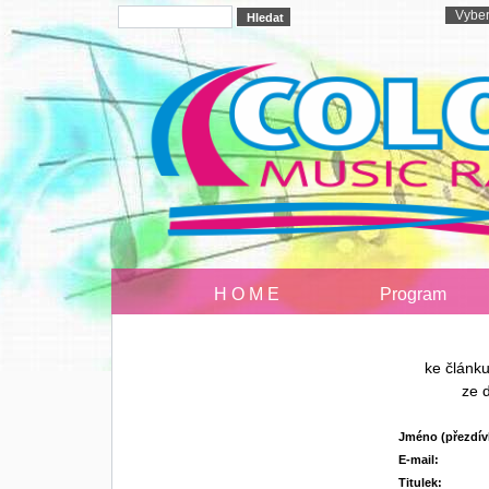
H O M E
Program
ke článk
ze 
Jméno (přezdív
E-mail:
Titulek: