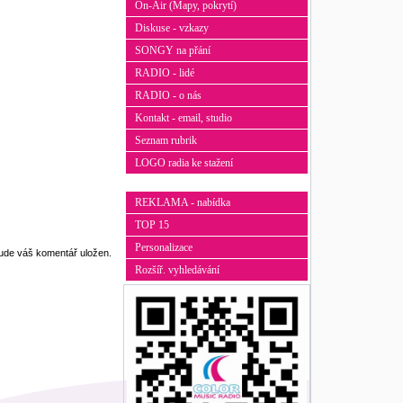
On-Air (Mapy, pokrytí)
Diskuse - vzkazy
SONGY na přání
RADIO - lidé
RADIO - o nás
Kontakt - email, studio
Seznam rubrik
LOGO radia ke stažení
REKLAMA - nabídka
TOP 15
Personalizace
bude váš komentář uložen.
Rozšíř. vyhledávání