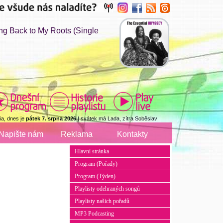
 Back to My Roots (Single
a, dnes je
pátek 7. srpna 2026
| svátek má Lada, zítra Soběslav
Napište nám
Reklama
Kontakty
Hlavní stránka
Program (Pořady)
Program (Týden)
Playlisty odehraných songů
Playlisty našich pořadů
MP3 Podcasting