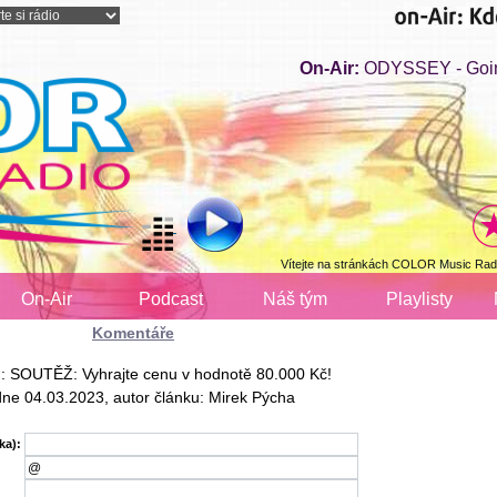
On-Air:
ODYSSEY - Going
Vítejte na stránkách COLOR Music Radi
On-Air
Podcast
Náš tým
Playlisty
Komentáře
u: SOUTĚŽ: Vyhrajte cenu v hodnotě 80.000 Kč!
dne 04.03.2023, autor článku: Mirek Pýcha
ka):