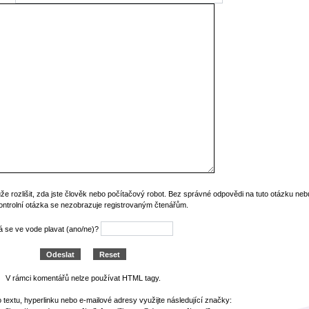
že rozlišit, zda jste člověk nebo počítačový robot. Bez správné odpovědi na tuto otázku ne
ontrolní otázka se nezobrazuje registrovaným čtenářům.
 se ve vode plavat (ano/ne)?
V rámci komentářů nelze používat HTML tagy.
 textu, hyperlinku nebo e-mailové adresy využijte následující značky: