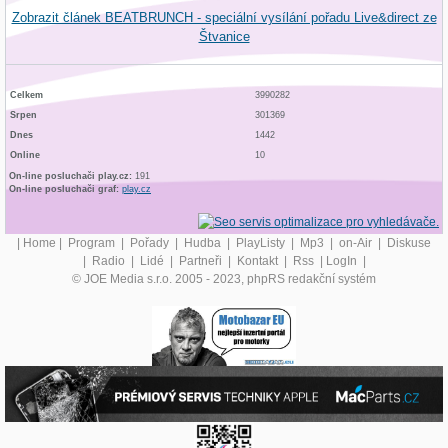
Zobrazit článek BEATBRUNCH - speciální vysílání pořadu Live&direct ze
Štvanice
Celkem
3990282
Srpen
301369
Dnes
1442
Online
10
On-line posluchači play.cz:
191
On-line posluchači graf:
play.cz
|
Home
|
Program
|
Pořady
|
Hudba
|
PlayListy
|
Mp3
|
on-Air
|
Diskuse
|
Radio
|
Lidé
|
Partneři
|
Kontakt
|
Rss
|
LogIn
|
© JOE Media s.r.o. 2005 - 2023, phpRS redakční systém