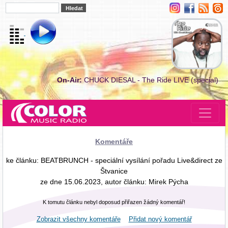
On-Air:
CHUCK DIESAL - The Ride LIVE (special)
Komentáře
ke článku: BEATBRUNCH - speciální vysílání pořadu Live&direct ze
Štvanice
ze dne 15.06.2023, autor článku: Mirek Pýcha
K tomutu článku nebyl doposud přiřazen žádný komentář!
Zobrazit všechny komentáře
Přidat nový komentář