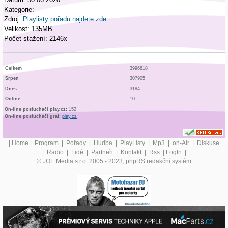
Kategorie:
Zdroj:
Playlisty pořadu najdete zde:
Velikost: 135MB
Počet stažení: 2146x
Celkem
3996818
Srpen
307905
Dnes
3184
Online
10
On-line posluchači play.cz:
152
On-line posluchači graf:
play.cz
|
Home
|
Program
|
Pořady
|
Hudba
|
PlayListy
|
Mp3
|
on-Air
|
Diskuse
|
Radio
|
Lidé
|
Partneři
|
Kontakt
|
Rss
|
LogIn
|
© JOE Media s.r.o. 2005 - 2023, phpRS redakční systém