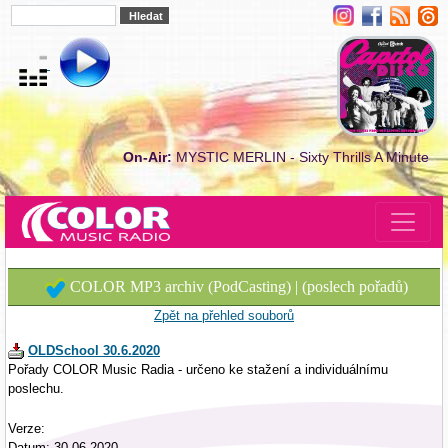
On-Air:
MYSTIC MERLIN - Sixty Thrills A Minute
COLOR MP3 archiv (PodCasting) | (poslech pořadů)
Zpět na přehled souborů
OLDSchool 30.6.2020
Pořady COLOR Music Radia - určeno ke stažení a individuálnímu
poslechu.
Verze:
Datum: 30.06.2020