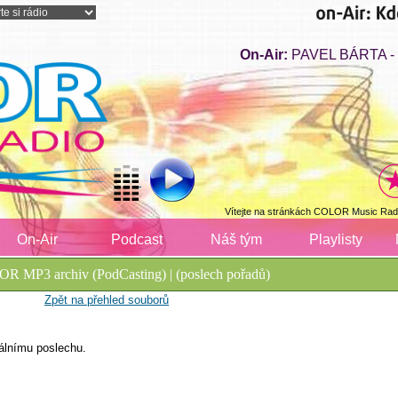
On-Air:
PAVEL BÁRTA - T
Vítejte na stránkách COLOR Music Radi
On-Air
Podcast
Náš tým
Playlisty
R MP3 archiv (PodCasting) | (poslech pořadů)
Zpět na přehled souborů
álnímu poslechu.