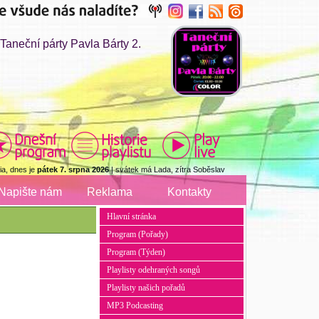
aneční párty Pavla Bárty 2.
a, dnes je
pátek 7. srpna 2026
| svátek má Lada, zítra Soběslav
Napište nám
Reklama
Kontakty
Hlavní stránka
Program (Pořady)
Program (Týden)
Playlisty odehraných songů
Playlisty našich pořadů
MP3 Podcasting