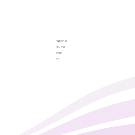
3993250
304337
2288
10