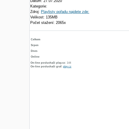
Datum: 27.07.2020
Kategorie:
Zdroj:
Playlisty pořadu najdete zde:
Velikost: 135MB
Počet stažení: 2065x
Celkem
Srpen
Dnes
Online
On-line posluchači play.cz:
144
On-line posluchači graf:
play.cz