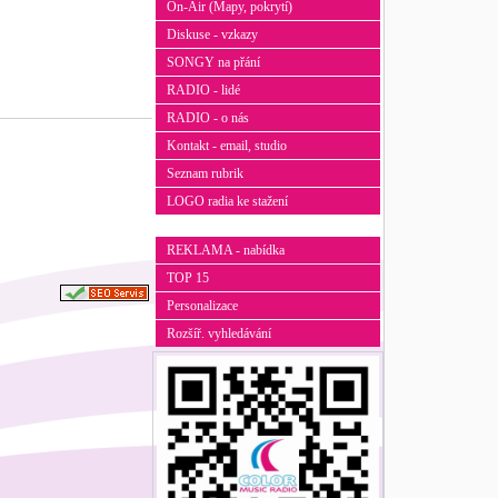
On-Air (Mapy, pokrytí)
Diskuse - vzkazy
SONGY na přání
RADIO - lidé
RADIO - o nás
Kontakt - email, studio
Seznam rubrik
LOGO radia ke stažení
REKLAMA - nabídka
TOP 15
Personalizace
Rozšíř. vyhledávání