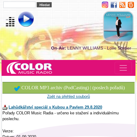
On-Air:
LENNY WILLIAMS - Love Soldier
COLOR MP3 archiv (PodCasting) | (poslech pořadů)
Zpět na přehled souborů
Lahůdkářství speciál s Kubou a Pavlem 29.8.2020
Pořady COLOR Music Radia - určeno ke stažení a individuálnímu
poslechu.
Verze:
Datum: 01.09.2020