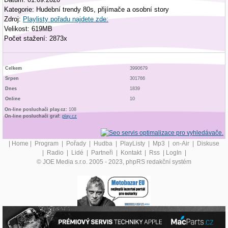
Kategorie: Hudební trendy 80s, přijímače a osobní story
Zdroj:
Playlisty pořadu najdete zde:
Velikost: 619MB
Počet stažení: 2873x
Celkem
3990679
Srpen
301766
Dnes
1839
Online
10
On-line posluchači play.cz:
108
On-line posluchači graf:
play.cz
|
Home
|
Program
|
Pořady
|
Hudba
|
PlayListy
|
Mp3
|
on-Air
|
Diskuse
|
Radio
|
Lidé
|
Partneři
|
Kontakt
|
Rss
|
LogIn
|
© JOE Media s.r.o. 2005 - 2023, phpRS redakční systém