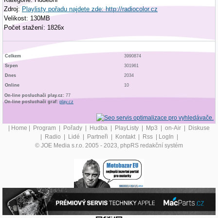
Zdroj:
Playlisty pořadu najdete zde: http://radiocolor.cz
Velikost: 130MB
Počet stažení: 1826x
Celkem
3990874
Srpen
301961
Dnes
2034
Online
10
On-line posluchači play.cz:
77
On-line posluchači graf:
play.cz
|
Home
|
Program
|
Pořady
|
Hudba
|
PlayListy
|
Mp3
|
on-Air
|
Diskuse
|
Radio
|
Lidé
|
Partneři
|
Kontakt
|
Rss
|
LogIn
|
© JOE Media s.r.o. 2005 - 2023, phpRS redakční systém