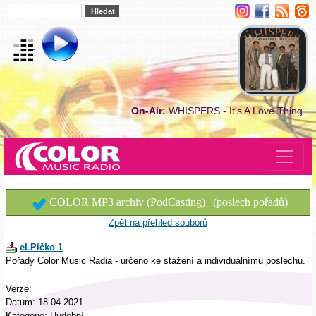
On-Air:
WHISPERS - It's A Love Thing
COLOR MP3 archiv (PodCasting) | (poslech pořadů)
Zpět na přehled souborů
eLPíčko 1
Pořady Color Music Radia - určeno ke stažení a individuálnímu poslechu.
Verze:
Datum: 18.04.2021
Kategorie: Hudební