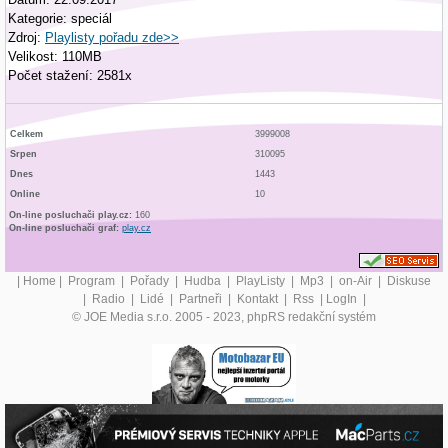
Kategorie: speciál
Zdroj:
Playlisty pořadu zde>>
Velikost: 110MB
Počet stažení: 2581x
Celkem
3999008
Srpen
310095
Dnes
1443
Online
10
On-line posluchači play.cz:
160
On-line posluchači graf:
play.cz
|
Home
|
Program
|
Pořady
|
Hudba
|
PlayListy
|
Mp3
|
on-Air
|
Diskuse
|
Radio
|
Lidé
|
Partneři
|
Kontakt
|
Rss
|
LogIn
|
© JOE Media s.r.o. 2005 - 2023, phpRS redakční systém