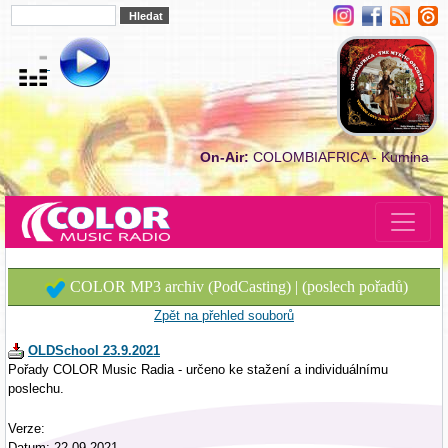
On-Air:
COLOMBIAFRICA - Kumina
COLOR MP3 archiv (PodCasting) | (poslech pořadů)
Zpět na přehled souborů
OLDSchool 23.9.2021
Pořady COLOR Music Radia - určeno ke stažení a individuálnímu
poslechu.
Verze:
Datum: 22.09.2021