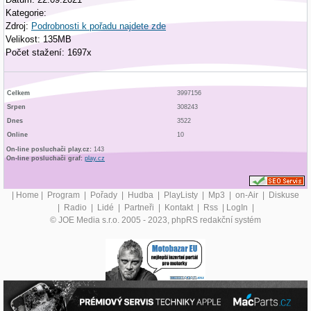
Kategorie:
Zdroj:
Podrobnosti k pořadu najdete zde
Velikost: 135MB
Počet stažení: 1697x
Celkem
3997156
Srpen
308243
Dnes
3522
Online
10
On-line posluchači play.cz:
143
On-line posluchači graf:
play.cz
|
Home
|
Program
|
Pořady
|
Hudba
|
PlayListy
|
Mp3
|
on-Air
|
Diskuse
|
Radio
|
Lidé
|
Partneři
|
Kontakt
|
Rss
|
LogIn
|
© JOE Media s.r.o. 2005 - 2023, phpRS redakční systém