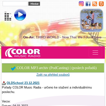
On-Air:
THIRD WORLD - Now That We Found Love
COLOR MP3 archiv (PodCasting) | (poslech pořadů)
Zpět na přehled souborů
OLDSchool 23.12.2021
Pořady COLOR Music Radia - určeno ke stažení a individuálnímu
poslechu.
Verze:
Datum: 04.01.2022