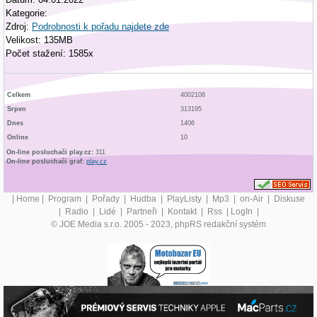
Kategorie:
Zdroj:
Podrobnosti k pořadu najdete zde
Velikost: 135MB
Počet stažení: 1585x
Celkem
4002108
Srpen
313195
Dnes
1406
Online
10
On-line posluchači play.cz:
311
On-line posluchači graf:
play.cz
|
Home
|
Program
|
Pořady
|
Hudba
|
PlayListy
|
Mp3
|
on-Air
|
Diskuse
|
Radio
|
Lidé
|
Partneři
|
Kontakt
|
Rss
|
LogIn
|
© JOE Media s.r.o. 2005 - 2023, phpRS redakční systém