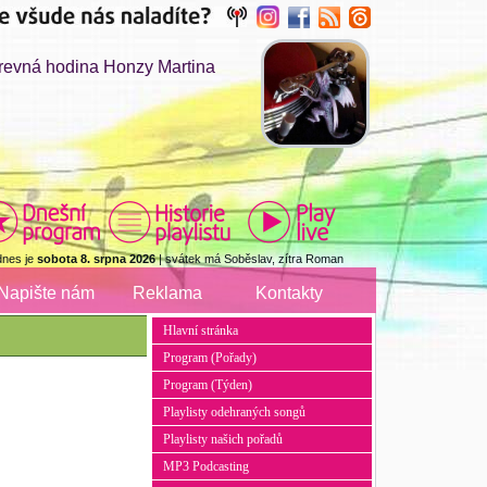
evná hodina Honzy Martina
dnes je
sobota 8. srpna 2026
| svátek má Soběslav, zítra Roman
Napište nám
Reklama
Kontakty
Hlavní stránka
Program (Pořady)
Program (Týden)
Playlisty odehraných songů
Playlisty našich pořadů
MP3 Podcasting