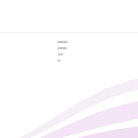
3996981
308068
3347
10