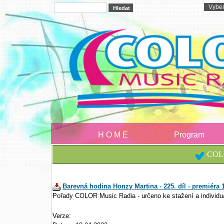
H O M E
Program
COLO
Barevná hodina Honzy Martina - 225. díl - premiéra 1
Pořady COLOR Music Radia - určeno ke stažení a individu
Verze: