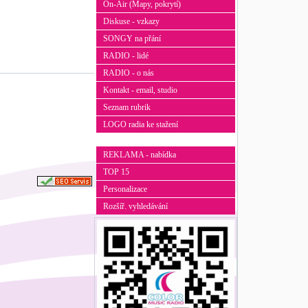
On-Air (Mapy, pokrytí)
Diskuse - vzkazy
SONGY na přání
RADIO - lidé
RADIO - o nás
Kontakt - email, studio
Seznam rubrik
LOGO radia ke stažení
REKLAMA - nabídka
TOP 15
Personalizace
Rozšíř. vyhledávání