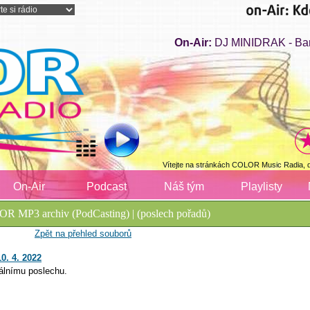
On-Air:
DJ MINIDRAK - Bar
Vítejte na stránkách COLOR Music Radia, 
On-Air
Podcast
Náš tým
Playlisty
R MP3 archiv (PodCasting) | (poslech pořadů)
Zpět na přehled souborů
0. 4. 2022
álnímu poslechu.