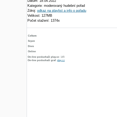
Datum: 18.04.2022
Kategorie: moderovaný hudební pořad
Zdroj:
odkaz na playlist a info o pořadu
Velikost: 127MB
Počet stažení: 1374x
Celkem
Srpen
Dnes
Online
On-line posluchači play.cz:
145
On-line posluchači graf:
play.cz