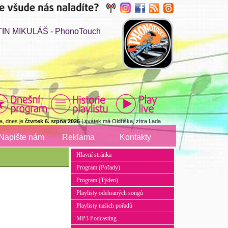
IN MIKULÁŠ - PhonoTouch
a, dnes je
čtvrtek 6. srpna 2026
| svátek má Oldřiška, zítra Lada
Napište nám
Reklama
Kontakty
Hlavní stránka
Program (Pořady)
Program (Týden)
Playlisty odehraných songů
Playlisty našich pořadů
MP3 Podcasting