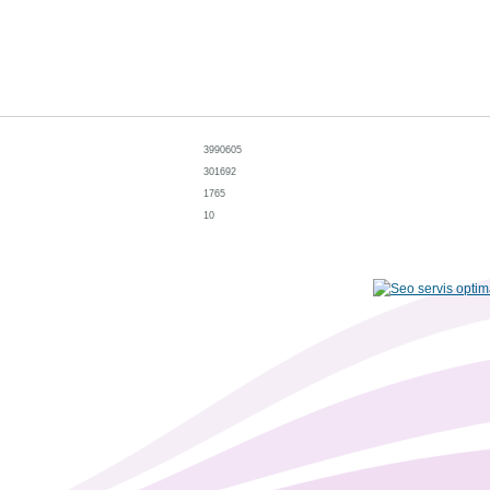
3990605
301692
1765
10