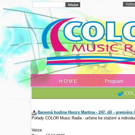
H O M E
Program
COLO
Barevná hodina Honzy Martina - 247. díl - premiéra 4
Pořady COLOR Music Radia - určeno ke stažení a individu
Verze: