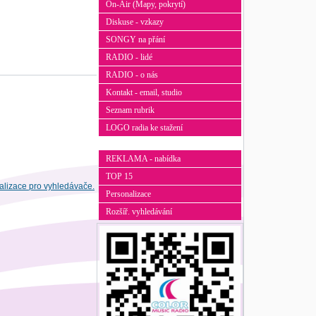
On-Air (Mapy, pokrytí)
Diskuse - vzkazy
SONGY na přání
RADIO - lidé
RADIO - o nás
Kontakt - email, studio
Seznam rubrik
LOGO radia ke stažení
REKLAMA - nabídka
TOP 15
Personalizace
Rozšíř. vyhledávání