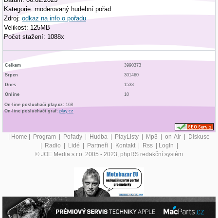
Kategorie: moderovaný hudební pořad
Zdroj:
odkaz na info o pořadu
Velikost: 125MB
Počet stažení: 1088x
Celkem
3990373
Srpen
301460
Dnes
1533
Online
10
On-line posluchači play.cz:
168
On-line posluchači graf:
play.cz
|
Home
|
Program
|
Pořady
|
Hudba
|
PlayListy
|
Mp3
|
on-Air
|
Diskuse
|
Radio
|
Lidé
|
Partneři
|
Kontakt
|
Rss
|
LogIn
|
© JOE Media s.r.o. 2005 - 2023, phpRS redakční systém