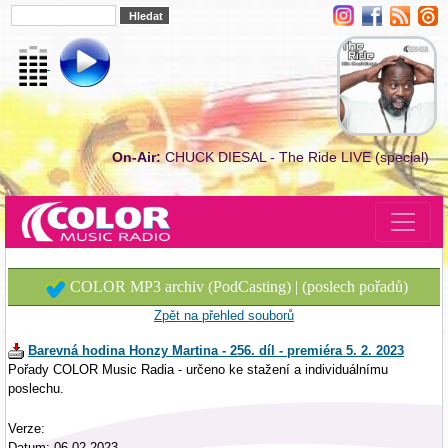
On-Air:
CHUCK DIESAL - The Ride LIVE (special)
COLOR MP3 archiv (PodCasting) | (poslech pořadů)
Zpět na přehled souborů
Barevná hodina Honzy Martina - 256. díl - premiéra 5. 2. 2023
Pořady COLOR Music Radia - určeno ke stažení a individuálnímu
poslechu.
Verze:
Datum: 06.02.2023