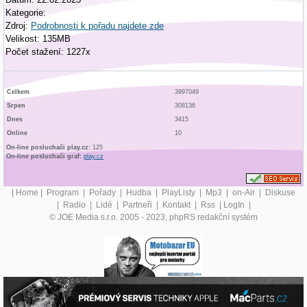
Kategorie:
Zdroj:
Podrobnosti k pořadu najdete zde
Velikost: 135MB
Počet stažení: 1227x
Celkem
3997049
Srpen
308136
Dnes
3415
Online
10
On-line posluchači play.cz:
125
On-line posluchači graf:
play.cz
|
Home
|
Program
|
Pořady
|
Hudba
|
PlayListy
|
Mp3
|
on-Air
|
Diskuse
|
Radio
|
Lidé
|
Partneři
|
Kontakt
|
Rss
|
LogIn
|
© JOE Media s.r.o. 2005 - 2023, phpRS redakční systém