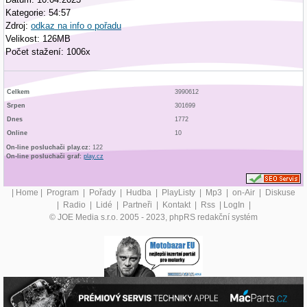
Kategorie: 54:57
Zdroj:
odkaz na info o pořadu
Velikost: 126MB
Počet stažení: 1006x
Celkem
3990612
Srpen
301699
Dnes
1772
Online
10
On-line posluchači play.cz:
122
On-line posluchači graf:
play.cz
|
Home
|
Program
|
Pořady
|
Hudba
|
PlayListy
|
Mp3
|
on-Air
|
Diskuse
|
Radio
|
Lidé
|
Partneři
|
Kontakt
|
Rss
|
LogIn
|
© JOE Media s.r.o. 2005 - 2023, phpRS redakční systém