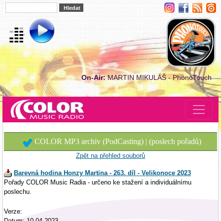
On-Air:
MARTIN MIKULÁŠ - PhonoTouch
COLOR MP3 archiv (PodCasting) | (poslech pořadů)
Zpět na přehled souborů
Barevná hodina Honzy Martina - 263. díl - Velikonoce 2023
Pořady COLOR Music Radia - určeno ke stažení a individuálnímu
poslechu.
Verze:
Datum: 10.04.2023