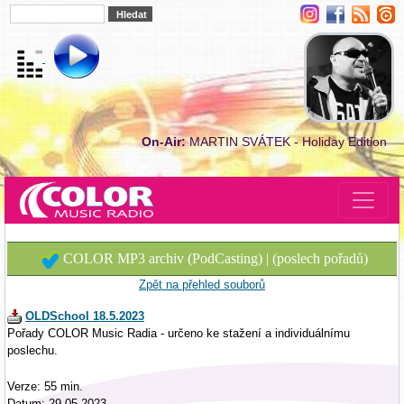
On-Air:
MARTIN SVÁTEK - Holiday Edition
COLOR MP3 archiv (PodCasting) | (poslech pořadů)
Zpět na přehled souborů
OLDSchool 18.5.2023
Pořady COLOR Music Radia - určeno ke stažení a individuálnímu
poslechu.
Verze: 55 min.
Datum: 29.05.2023