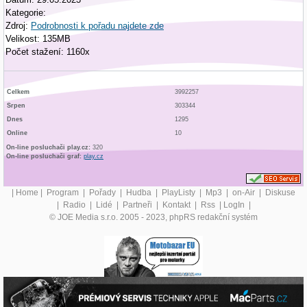
Kategorie:
Zdroj:
Podrobnosti k pořadu najdete zde
Velikost: 135MB
Počet stažení: 1160x
Celkem
3992257
Srpen
303344
Dnes
1295
Online
10
On-line posluchači play.cz:
320
On-line posluchači graf:
play.cz
|
Home
|
Program
|
Pořady
|
Hudba
|
PlayListy
|
Mp3
|
on-Air
|
Diskuse
|
Radio
|
Lidé
|
Partneři
|
Kontakt
|
Rss
|
LogIn
|
© JOE Media s.r.o. 2005 - 2023, phpRS redakční systém