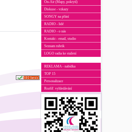
On-Air (Mapy, pokrytí)
Diskuse - vzkazy
SONGY na přání
RADIO - lidé
RADIO - o nás
Kontakt - email, studio
Seznam rubrik
LOGO radia ke stažení
REKLAMA - nabídka
TOP 15
Personalizace
Rozšíř. vyhledávání