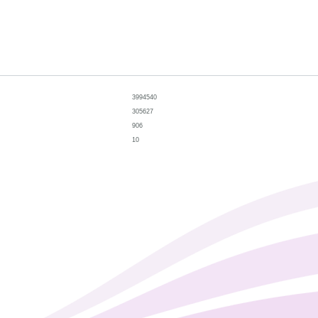
3994540
305627
906
10