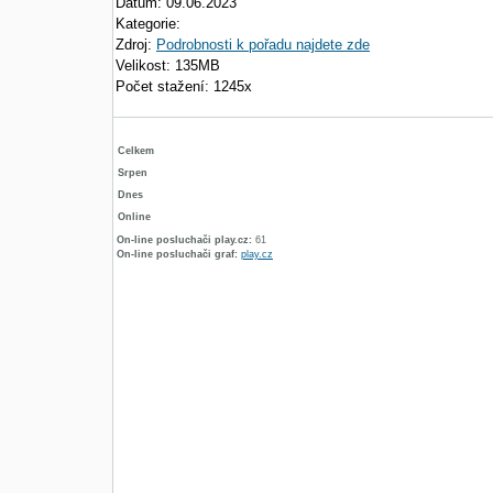
Datum: 09.06.2023
Kategorie:
Zdroj:
Podrobnosti k pořadu najdete zde
Velikost: 135MB
Počet stažení: 1245x
Celkem
Srpen
Dnes
Online
On-line posluchači play.cz:
61
On-line posluchači graf:
play.cz