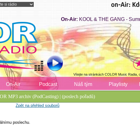
On-Air:
KOOL & THE GANG - Summe
Vítejte na stránkách COLOR Music Radia, 
On-Air
Podcast
Náš tým
Playlisty
R MP3 archiv (PodCasting) | (poslech pořadů)
Zpět na přehled souborů
álnímu poslechu.