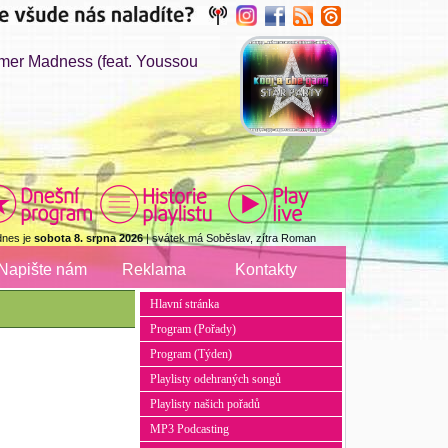
r Madness (feat. Youssou
dnes je
sobota 8. srpna 2026
| svátek má Soběslav, zítra Roman
Napište nám
Reklama
Kontakty
Hlavní stránka
Program (Pořady)
Program (Týden)
Playlisty odehraných songů
Playlisty našich pořadů
MP3 Podcasting