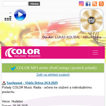
On-Air:
LUKÁS KOLÍBAL - Album týdne
COLOR MP3 archiv (PodCasting) | (poslech pořadů)
Zpět na přehled souborů
SaxAppeal - Vláďa Drtina 24.8.2025
Pořady COLOR Music Radia - určeno ke stažení a individuálnímu
poslechu.
Verze: Hudební
Datum: 26.08.2025