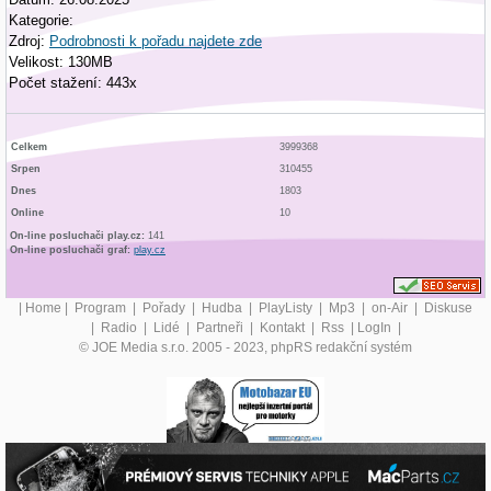
Kategorie:
Zdroj:
Podrobnosti k pořadu najdete zde
Velikost: 130MB
Počet stažení: 443x
Celkem
3999368
Srpen
310455
Dnes
1803
Online
10
On-line posluchači play.cz:
141
On-line posluchači graf:
play.cz
|
Home
|
Program
|
Pořady
|
Hudba
|
PlayListy
|
Mp3
|
on-Air
|
Diskuse
|
Radio
|
Lidé
|
Partneři
|
Kontakt
|
Rss
|
LogIn
|
© JOE Media s.r.o. 2005 - 2023, phpRS redakční systém