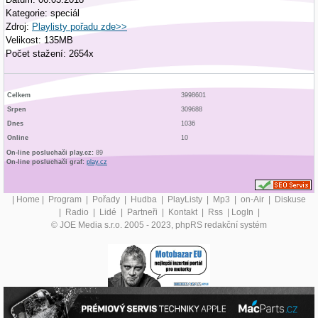
Kategorie: speciál
Zdroj:
Playlisty pořadu zde>>
Velikost: 135MB
Počet stažení: 2654x
Celkem
3998601
Srpen
309688
Dnes
1036
Online
10
On-line posluchači play.cz:
89
On-line posluchači graf:
play.cz
|
Home
|
Program
|
Pořady
|
Hudba
|
PlayListy
|
Mp3
|
on-Air
|
Diskuse
|
Radio
|
Lidé
|
Partneři
|
Kontakt
|
Rss
|
LogIn
|
© JOE Media s.r.o. 2005 - 2023, phpRS redakční systém