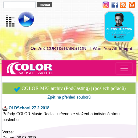
On-Air:
CURTIS HAIRSTON - I Want You All Tonight
COLOR MP3 archiv (PodCasting) | (poslech pořadů)
Zpět na přehled souborů
OLDSchool 27.2.2018
Pořady COLOR Music Radia - určeno ke stažení a individuálnímu
poslechu.
Verze:
Datum: 06.03.2018