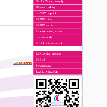
On-Air (Mapy, pokrytí)
Diskuse - vzkazy
SONGY na přání
RADIO - lidé
RADIO - o nás
Kontakt - email, studio
Seznam rubrik
LOGO radia ke stažení
REKLAMA - nabídka
TOP 15
Personalizace
Rozšíř. vyhledávání