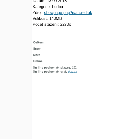
Datum: 13.09.2018
Kategorie: hudba
Zdroj:
showpage.php?name=drak
Velikost: 140MB
Počet stažení: 2270x
Celkem
Srpen
Dnes
Online
On-line posluchači play.cz:
152
On-line posluchači graf:
play.cz