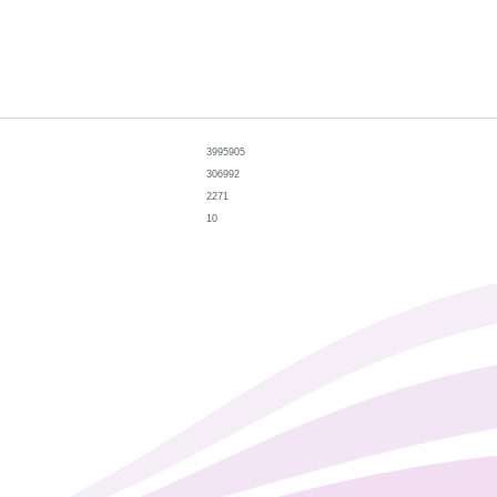
3995905
306992
2271
10