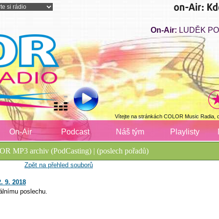
On-Air:
LUDĚK PO
Vítejte na stránkách COLOR Music Radia, 
On-Air
Podcast
Náš tým
Playlisty
R MP3 archiv (PodCasting) | (poslech pořadů)
Zpět na přehled souborů
. 9. 2018
álnímu poslechu.