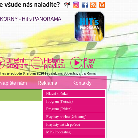
KORNÝ - Hit s PANORAMA
dnes je
sobota 8. srpna 2026
| svátek má Soběslav, zítra Roman
Napište nám
Reklama
Kontakty
Hlavní stránka
Program (Pořady)
Program (Týden)
Playlisty odehraných songů
Playlisty našich pořadů
MP3 Podcasting