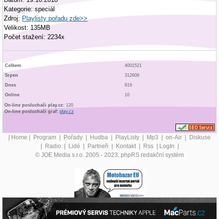
Kategorie: speciál
Zdroj:
Playlisty pořadu zde>>
Velikost: 135MB
Počet stažení: 2234x
Celkem
4001521
Srpen
312608
Dnes
819
Online
10
On-line posluchači play.cz:
120
On-line posluchači graf:
play.cz
|
Home
|
Program
|
Pořady
|
Hudba
|
PlayListy
|
Mp3
|
on-Air
|
Diskuse
|
Radio
|
Lidé
|
Partneři
|
Kontakt
|
Rss
|
LogIn
|
© JOE Media s.r.o. 2005 - 2023, phpRS redakční systém