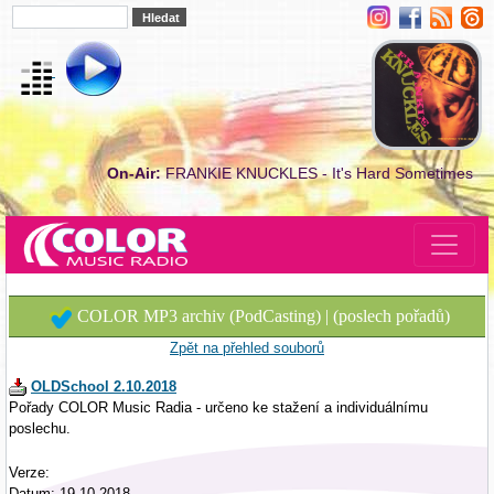
On-Air:
FRANKIE KNUCKLES - It's Hard Sometimes
COLOR MP3 archiv (PodCasting) | (poslech pořadů)
Zpět na přehled souborů
OLDSchool 2.10.2018
Pořady COLOR Music Radia - určeno ke stažení a individuálnímu
poslechu.
Verze:
Datum: 19.10.2018