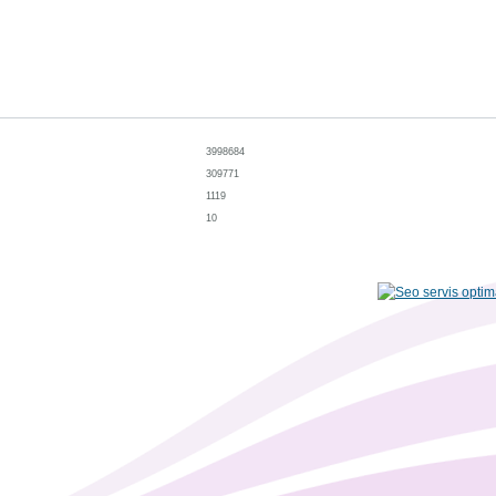
3998684
309771
1119
10