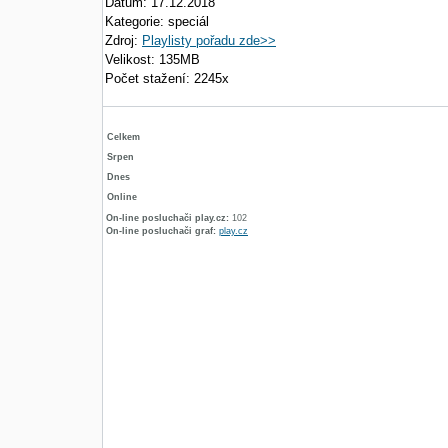
Datum: 17.12.2018
Kategorie: speciál
Zdroj:
Playlisty pořadu zde>>
Velikost: 135MB
Počet stažení: 2245x
Celkem
Srpen
Dnes
Online
On-line posluchači play.cz:
102
On-line posluchači graf:
play.cz