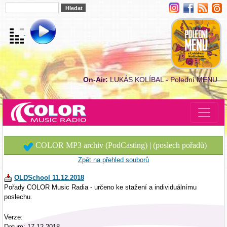
On-Air:
LUKÁS KOLÍBAL - Polední MENU
COLOR MP3 archiv (PodCasting) | (poslech pořadů)
Zpět na přehled souborů
OLDSchool 11.12.2018
Pořady COLOR Music Radia - určeno ke stažení a individuálnímu
poslechu.
Verze:
Datum: 17.12.2018