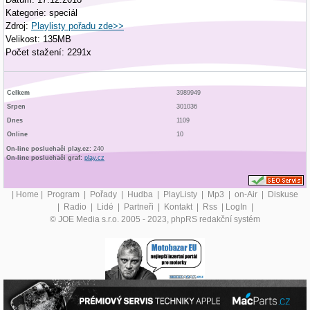
Kategorie: speciál
Zdroj:
Playlisty pořadu zde>>
Velikost: 135MB
Počet stažení: 2291x
Celkem
3989949
Srpen
301036
Dnes
1109
Online
10
On-line posluchači play.cz:
240
On-line posluchači graf:
play.cz
|
Home
|
Program
|
Pořady
|
Hudba
|
PlayListy
|
Mp3
|
on-Air
|
Diskuse
|
Radio
|
Lidé
|
Partneři
|
Kontakt
|
Rss
|
LogIn
|
© JOE Media s.r.o. 2005 - 2023, phpRS redakční systém