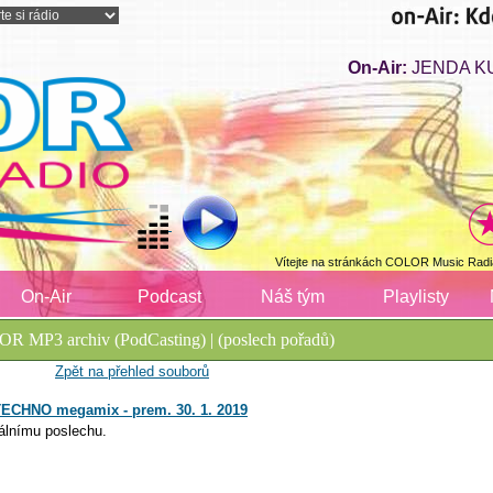
On-Air:
JENDA KUL
Vítejte na stránkách COLOR Music Radi
On-Air
Podcast
Náš tým
Playlisty
R MP3 archiv (PodCasting) | (poslech pořadů)
Zpět na přehled souborů
 TECHNO megamix - prem. 30. 1. 2019
álnímu poslechu.