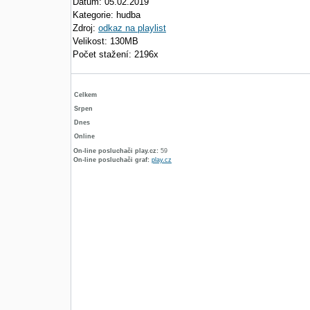
Datum: 05.02.2019
Kategorie: hudba
Zdroj:
odkaz na playlist
Velikost: 130MB
Počet stažení: 2196x
Celkem
Srpen
Dnes
Online
On-line posluchači play.cz:
59
On-line posluchači graf:
play.cz