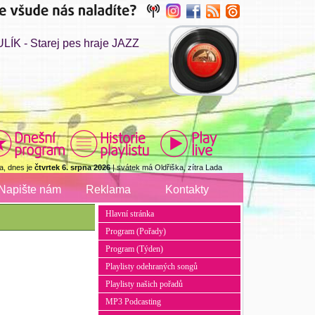
ÍK - Starej pes hraje JAZZ
a, dnes je
čtvrtek 6. srpna 2026
| svátek má Oldřiška, zítra Lada
Napište nám
Reklama
Kontakty
Hlavní stránka
Program (Pořady)
Program (Týden)
Playlisty odehraných songů
Playlisty našich pořadů
MP3 Podcasting