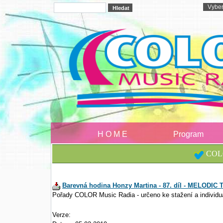
H O M E
Program
COLO
Barevná hodina Honzy Martina - 87. díl - MELODIC
Pořady COLOR Music Radia - určeno ke stažení a individu
Verze: