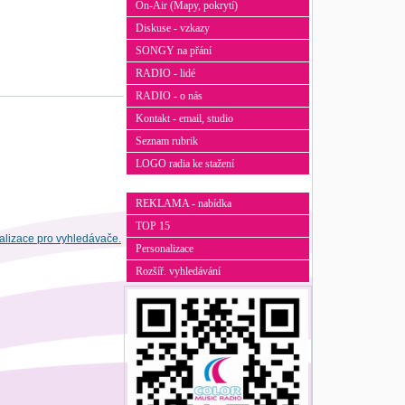
On-Air (Mapy, pokrytí)
Diskuse - vzkazy
SONGY na přání
RADIO - lidé
RADIO - o nás
Kontakt - email, studio
Seznam rubrik
LOGO radia ke stažení
REKLAMA - nabídka
TOP 15
Personalizace
Rozšíř. vyhledávání