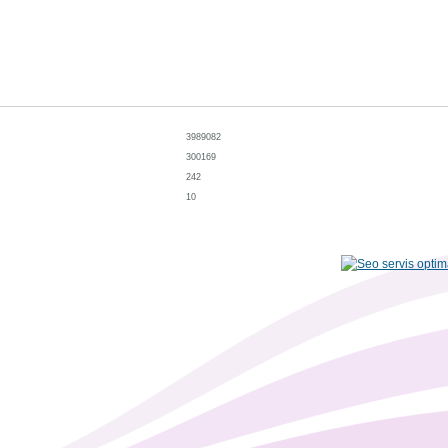
3989082
300169
242
10