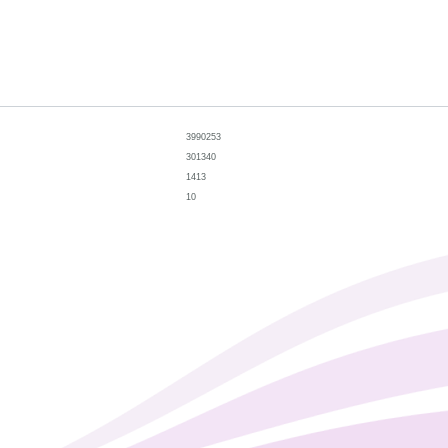
3990253
301340
1413
10