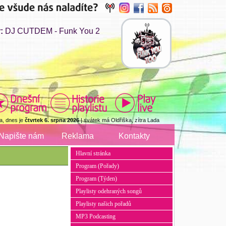
:
DJ CUTDEM - Funk You 2
a, dnes je
čtvrtek 6. srpna 2026
| svátek má Oldřiška, zítra Lada
Napište nám
Reklama
Kontakty
Hlavní stránka
Program (Pořady)
Program (Týden)
Playlisty odehraných songů
Playlisty našich pořadů
MP3 Podcasting