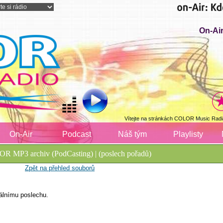
On-Air
Vítejte na stránkách COLOR Music Radi
On-Air
Podcast
Náš tým
Playlisty
R MP3 archiv (PodCasting) | (poslech pořadů)
Zpět na přehled souborů
álnímu poslechu.