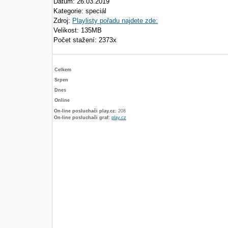
Datum: 26.03.2019
Kategorie: speciál
Zdroj:
Playlisty pořadu najdete zde:
Velikost: 135MB
Počet stažení: 2373x
Celkem
Srpen
Dnes
Online
On-line posluchači play.cz:
208
On-line posluchači graf:
play.cz