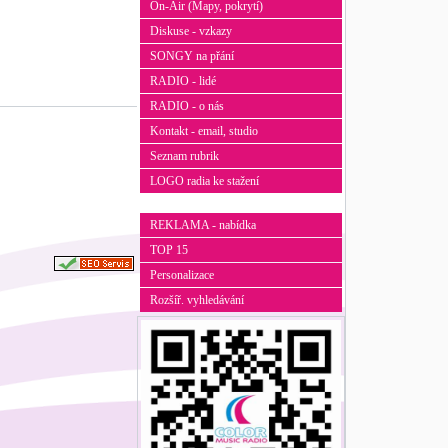
On-Air (Mapy, pokrytí)
Diskuse - vzkazy
SONGY na přání
RADIO - lidé
RADIO - o nás
Kontakt - email, studio
Seznam rubrik
LOGO radia ke stažení
REKLAMA - nabídka
TOP 15
Personalizace
Rozšíř. vyhledávání