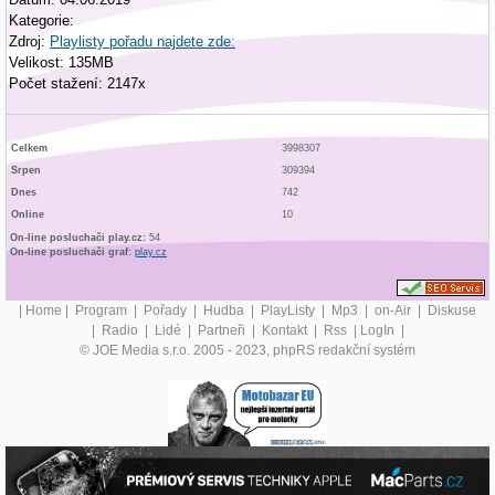
Kategorie:
Zdroj:
Playlisty pořadu najdete zde:
Velikost: 135MB
Počet stažení: 2147x
Celkem
3998307
Srpen
309394
Dnes
742
Online
10
On-line posluchači play.cz:
54
On-line posluchači graf:
play.cz
|
Home
|
Program
|
Pořady
|
Hudba
|
PlayListy
|
Mp3
|
on-Air
|
Diskuse
|
Radio
|
Lidé
|
Partneři
|
Kontakt
|
Rss
|
LogIn
|
© JOE Media s.r.o. 2005 - 2023, phpRS redakční systém