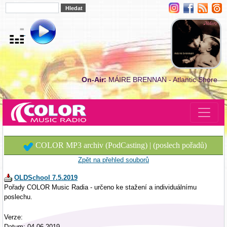
On-Air:
MÁIRE BRENNAN - Atlantic Shore
COLOR MP3 archiv (PodCasting) | (poslech pořadů)
Zpět na přehled souborů
OLDSchool 7.5.2019
Pořady COLOR Music Radia - určeno ke stažení a individuálnímu
poslechu.
Verze:
Datum: 04.06.2019