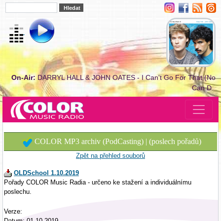
On-Air:
DARRYL HALL & JOHN OATES - I Can't Go For That (No
Can D
COLOR MP3 archiv (PodCasting) | (poslech pořadů)
Zpět na přehled souborů
OLDSchool 1.10.2019
Pořady COLOR Music Radia - určeno ke stažení a individuálnímu
poslechu.
Verze:
Datum: 01.10.2019