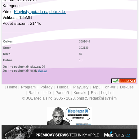
Kategorie:
Zdroj:
Playlisty pořadu najdete zde:
Velikost: 135MB
Počet stažení: 2144x
Celkem
3991049
Srpen
302136
Dnes
87
Online
10
On-line posluchači play.cz:
59
On-line posluchači graf:
play.cz
|
Home
|
Program
|
Pořady
|
Hudba
|
PlayListy
|
Mp3
|
on-Air
|
Diskuse
|
Radio
|
Lidé
|
Partneři
|
Kontakt
|
Rss
|
LogIn
|
© JOE Media s.r.o. 2005 - 2023, phpRS redakční systém