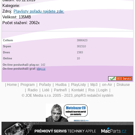
Kategorie:
Zdroj:
Playlisty pořadu najdete zde:
Velikost: 135MB
Počet stažení: 2062x
Celkem
3990423
Srpen
301510
Dnes
1583
Online
10
On-line posluchači play.cz:
142
On-line posluchači graf:
play.cz
|
Home
|
Program
|
Pořady
|
Hudba
|
PlayListy
|
Mp3
|
on-Air
|
Diskuse
|
Radio
|
Lidé
|
Partneři
|
Kontakt
|
Rss
|
LogIn
|
© JOE Media s.r.o. 2005 - 2023, phpRS redakční systém