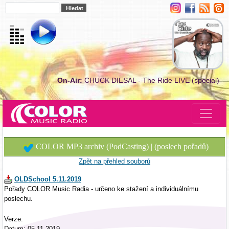
On-Air:
CHUCK DIESAL - The Ride LIVE (special)
COLOR MP3 archiv (PodCasting) | (poslech pořadů)
Zpět na přehled souborů
OLDSchool 5.11.2019
Pořady COLOR Music Radia - určeno ke stažení a individuálnímu
poslechu.
Verze:
Datum: 05.11.2019