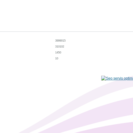
3999015
310102
1450
10