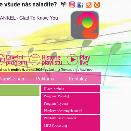
ANKEL - Glad To Know You
 dnes je
neděle 9. srpna 2026
| svátek má Roman, zítra Vavřinec
Napište nám
Reklama
Kontakty
Hlavní stránka
Program (Pořady)
Program (Týden)
Playlisty odehraných songů
Playlisty našich pořadů
MP3 Podcasting