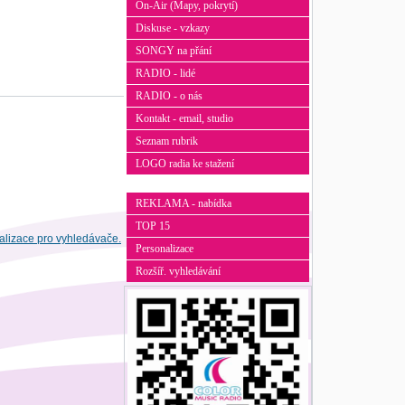
On-Air (Mapy, pokrytí)
Diskuse - vzkazy
SONGY na přání
RADIO - lidé
RADIO - o nás
Kontakt - email, studio
Seznam rubrik
LOGO radia ke stažení
REKLAMA - nabídka
TOP 15
Personalizace
Rozšíř. vyhledávání