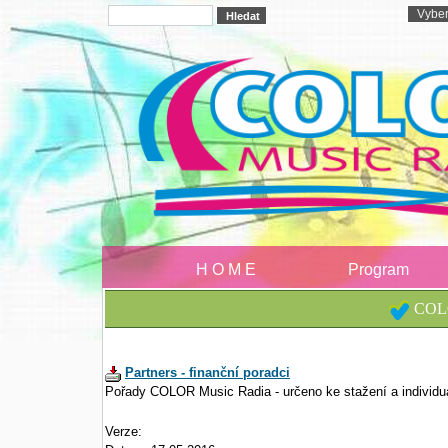
H O M E
Program
COLO
Partners - finanční poradci
Pořady COLOR Music Radia - určeno ke stažení a individu
Verze: