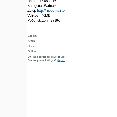
Datum: 17.05.2016
Kategorie: Partners
Zdroj:
http:// nebo mailto:
Velikost: 40MB
Počet stažení: 2719x
Celkem
Srpen
Dnes
Online
On-line posluchači play.cz:
155
On-line posluchači graf:
play.cz