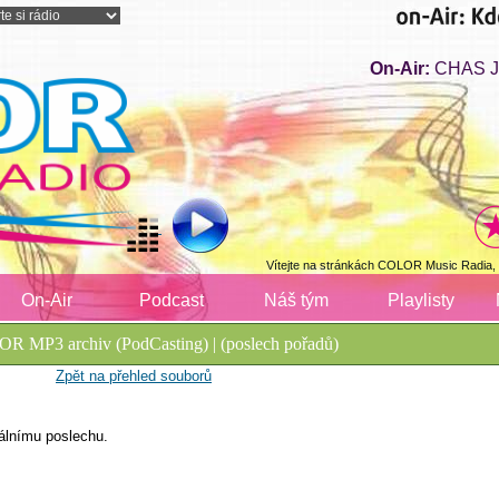
On-Air:
CHAS J
Vítejte na stránkách COLOR Music Radia,
On-Air
Podcast
Náš tým
Playlisty
R MP3 archiv (PodCasting) | (poslech pořadů)
Zpět na přehled souborů
álnímu poslechu.