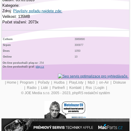
Kategorie:
Zdroj:
Playlisty pořadu najdete zde:
Velikost: 135MB
Počet stažení: 2073x
Celkem
3989890
Srpen
300977
Dnes
1050
Online
10
On-line posluchači play.cz:
254
On-line posluchači graf:
play.cz
|
Home
|
Program
|
Pořady
|
Hudba
|
PlayListy
|
Mp3
|
on-Air
|
Diskuse
|
Radio
|
Lidé
|
Partneři
|
Kontakt
|
Rss
|
LogIn
|
© JOE Media s.r.o. 2005 - 2023, phpRS redakční systém