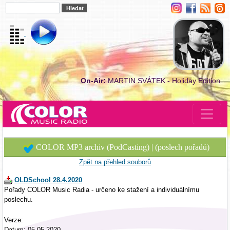
On-Air:
MARTIN SVÁTEK - Holiday Edition
COLOR MP3 archiv (PodCasting) | (poslech pořadů)
Zpět na přehled souborů
OLDSchool 28.4.2020
Pořady COLOR Music Radia - určeno ke stažení a individuálnímu
poslechu.
Verze:
Datum: 05.05.2020