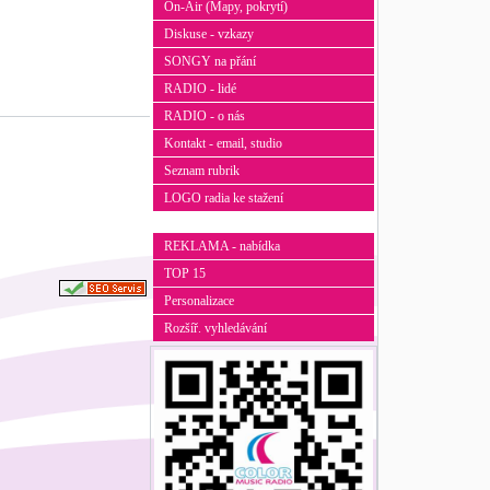
On-Air (Mapy, pokrytí)
Diskuse - vzkazy
SONGY na přání
RADIO - lidé
RADIO - o nás
Kontakt - email, studio
Seznam rubrik
LOGO radia ke stažení
REKLAMA - nabídka
TOP 15
Personalizace
Rozšíř. vyhledávání