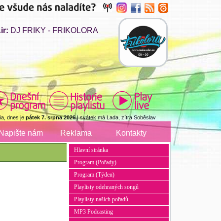
ir:
DJ FRIKY - FRIKOLORA
a, dnes je
pátek 7. srpna 2026
| svátek má Lada, zítra Soběslav
Napište nám
Reklama
Kontakty
Hlavní stránka
Program (Pořady)
Program (Týden)
Playlisty odehraných songů
Playlisty našich pořadů
MP3 Podcasting