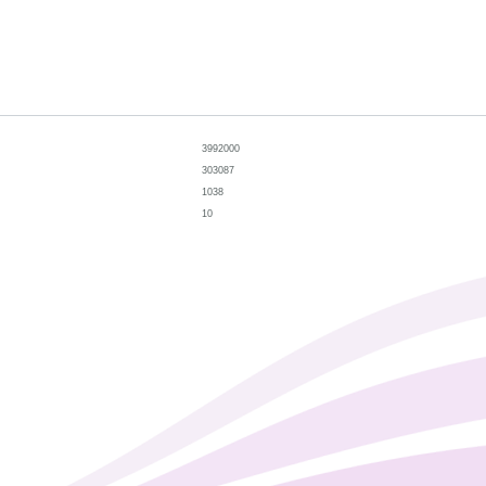
3992000
303087
1038
10