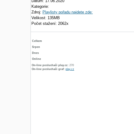
Datum: 17.06.2020
Kategorie:
Zdroj:
Playlisty pořadu najdete zde:
Velikost: 135MB
Počet stažení: 2062x
Celkem
Srpen
Dnes
Online
On-line posluchači play.cz:
270
On-line posluchači graf:
play.cz