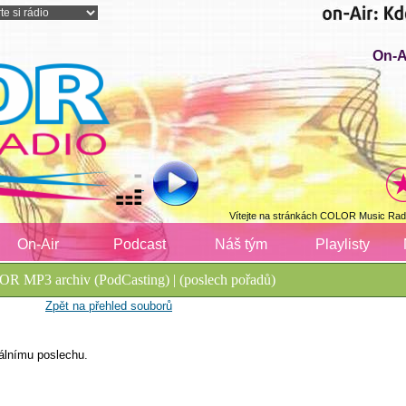
On-A
Vítejte na stránkách COLOR Music Radi
On-Air
Podcast
Náš tým
Playlisty
R MP3 archiv (PodCasting) | (poslech pořadů)
Zpět na přehled souborů
álnímu poslechu.