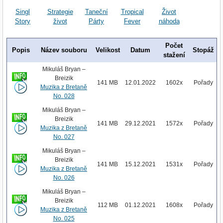
Singl
Strategie
Taneční
Tropical
Život
Story
život
Párty
Fever
náhoda
Počet
Popis
Název souboru
Velikost
Datum
Stopáž
stažení
Mikuláš Bryan –
Breizik
141 MB
12.01.2022
1602x
Pořady
Muzika z Bretaně
No. 028
Mikuláš Bryan –
Breizik
141 MB
29.12.2021
1572x
Pořady
Muzika z Bretaně
No. 027
Mikuláš Bryan –
Breizik
141 MB
15.12.2021
1531x
Pořady
Muzika z Bretaně
No. 026
Mikuláš Bryan –
Breizik
112 MB
01.12.2021
1608x
Pořady
Muzika z Bretaně
No. 025