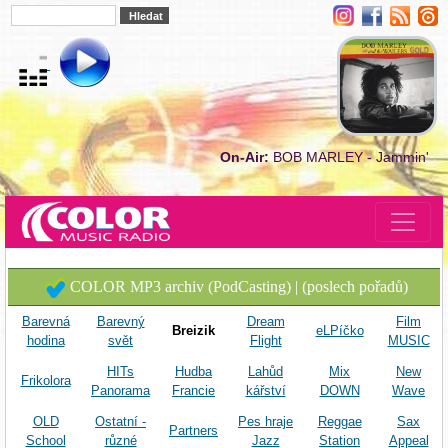
On-Air:
BOB MARLEY - Jammin'
COLOR MP3 archiv (PodCasting) | (poslech pořadů)
Barevná
Barevný
Dream
Film
Breizik
eLPíčko
hodina
svět
Flight
MUSIC
HITs
Hudba
Lahůd
Mix
New
Frikolora
Panorama
Francie
kářství
DOWN
Wave
OLD
Ostatní -
Pes hraje
Reggae
Sax
Partners
School
různé
Jazz
Station
Appeal