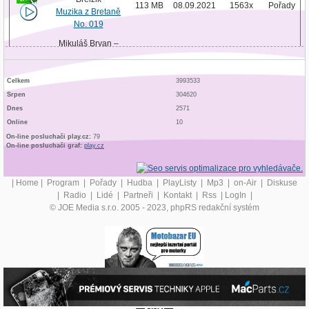
113 MB
08.09.2021
1563x
Pořady
Muzika z Bretaně
No. 019
Mikuláš Bryan –
Breizik
112 MB
25.08.2021
1479x
Pořady
Muzika z Bretaně
No. 018
Celkem
3993533
Srpen
304620
Mikuláš Bryan –
Dnes
2571
Breizik
112 MB
11.08.2021
1523x
Pořady
Online
10
Muzika z Bretaně
No. 017
On-line posluchači play.cz:
79
On-line posluchači graf:
play.cz
Mikuláš Bryan –
Breizik
113 MB
31.07.2021
1512x
Pořady
Muzika z Bretaně
|
Home
|
Program
|
Pořady
|
Hudba
|
PlayListy
|
Mp3
|
on-Air
|
Diskuse
No. 016
|
Radio
|
Lidé
|
Partneři
|
Kontakt
|
Rss
|
LogIn
|
© JOE Media s.r.o. 2005 - 2023, phpRS redakční systém
Mikuláš Bryan –
Breizik
112 MB
14.07.2021
1519x
Pořady
Muzika z Bretaně
No. 015
Mikuláš Bryan –
Breizik
112 MB
30.06.2021
1481x
Pořady
Muzika z Bretaně
No. 014