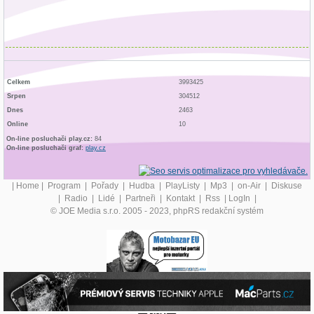
Celkem
3993425
Srpen
304512
Dnes
2463
Online
10
On-line posluchači play.cz:
84
On-line posluchači graf:
play.cz
|
Home
|
Program
|
Pořady
|
Hudba
|
PlayListy
|
Mp3
|
on-Air
|
Diskuse
|
Radio
|
Lidé
|
Partneři
|
Kontakt
|
Rss
|
LogIn
|
© JOE Media s.r.o. 2005 - 2023, phpRS redakční systém