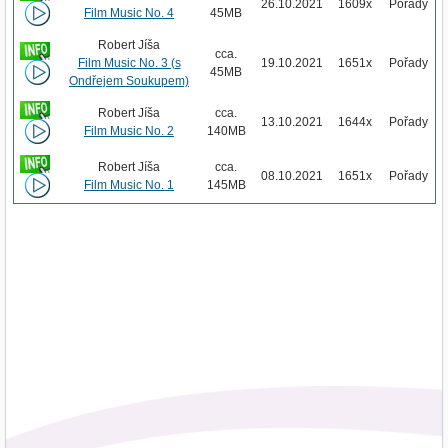
26.10.2021
1609x
Pořady
Film Music No. 4
45MB
Robert Jíša
cca.
Film Music No. 3 (s
19.10.2021
1651x
Pořady
45MB
Ondřejem Soukupem)
Robert Jíša
cca.
13.10.2021
1644x
Pořady
Film Music No. 2
140MB
Robert Jíša
cca.
08.10.2021
1651x
Pořady
Film Music No. 1
145MB