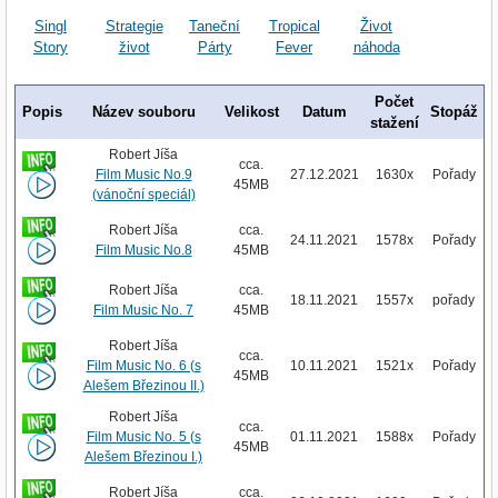
Singl
Strategie
Taneční
Tropical
Život
Story
život
Párty
Fever
náhoda
Počet
Popis
Název souboru
Velikost
Datum
Stopáž
stažení
Robert Jíša
cca.
Film Music No.9
27.12.2021
1630x
Pořady
45MB
(vánoční speciál)
Robert Jíša
cca.
24.11.2021
1578x
Pořady
Film Music No.8
45MB
Robert Jíša
cca.
18.11.2021
1557x
pořady
Film Music No. 7
45MB
Robert Jíša
cca.
Film Music No. 6 (s
10.11.2021
1521x
Pořady
45MB
Alešem Březinou II.)
Robert Jíša
cca.
Film Music No. 5 (s
01.11.2021
1588x
Pořady
45MB
Alešem Březinou I.)
Robert Jíša
cca.