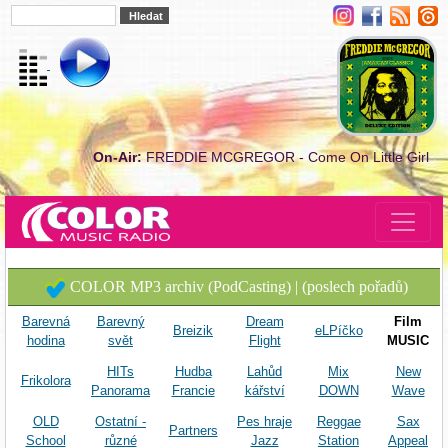
On-Air:
FREDDIE MCGREGOR - Come On Little Girl
COLOR MP3 archiv (PodCasting) | (poslech pořadů)
Barevná
Barevný
Dream
Film
Breizik
eLPíčko
hodina
svět
Flight
MUSIC
HITs
Hudba
Lahůd
Mix
New
Frikolora
Panorama
Francie
kářství
DOWN
Wave
OLD
Ostatní -
Pes hraje
Reggae
Sax
Partners
School
různé
Jazz
Station
Appeal