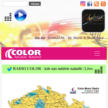
On-Air:
SHAKATAK - Mr. Manic & Sister Cool
RADIO COLOR - kde nás můžete naladit | Live: