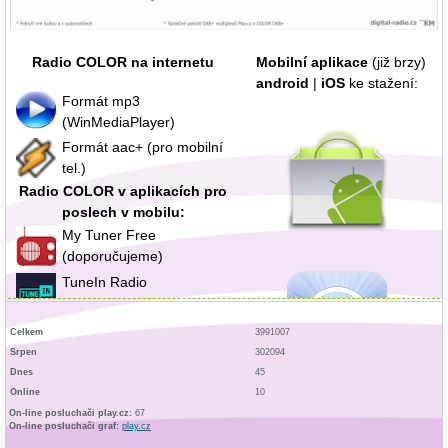
Radio COLOR na internetu
Mobilní aplikace
(již brzy)
android
|
iOS
ke stažení:
Formát mp3
(WinMediaPlayer)
Formát aac+ (pro mobilní
tel.)
Radio COLOR v aplikacích pro
poslech v mobilu:
My Tuner Free
(doporučujeme)
TuneIn Radio
(doporučujeme)
CZ Radio App
Celkem
3991007
(doporučujeme)
Srpen
302094
Dnes
45
Online
10
On-line posluchači play.cz:
67
On-line posluchači graf:
play.cz
Síť FM vysílačů - celá ČR:
Mapka pokrytí na FM