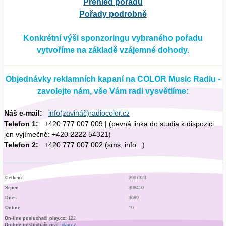
Přehled pořadů
Pořady podrobně
Konkrétní výši sponzoringu vybraného pořadu
vytvoříme na základě vzájemné dohody.
Objednávky reklamních kapaní na COLOR Music Radiu -
zavolejte nám, vše Vám radi vysvětlíme:
Náš e-mail:
info(zavináč)radiocolor.cz
Telefon 1:
+420 777 007 009 | (pevná linka do studia k dispozici
jen vyjímečně: +420 2222 54321)
Telefon 2:
+420 777 007 002 (sms, info...)
Celkem
3997323
Srpen
308410
Dnes
3689
Online
10
On-line posluchači play.cz:
122
On-line posluchači graf:
play.cz