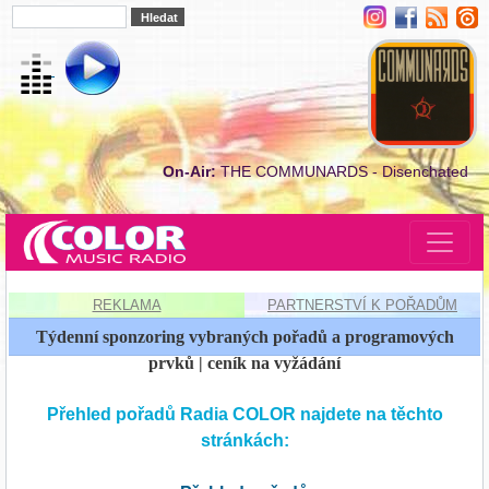
On-Air:
THE COMMUNARDS - Disenchated
REKLAMA
PARTNERSTVÍ K POŘADŮM
Týdenní sponzoring vybraných pořadů a programových
prvků |
ceník na vyžádání
Přehled pořadů Radia COLOR najdete na těchto
stránkách: