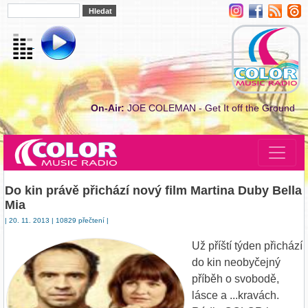
On-Air:
JOE COLEMAN - Get It off the Ground
Do kin právě přichází nový film Martina Duby Bella
Mia
| 20. 11. 2013 | 10829 přečtení |
Už příští týden přichází
do kin neobyčejný
příběh o svobodě,
lásce a ...kravách.