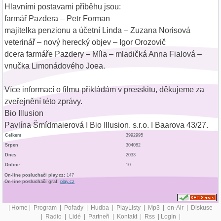
Hlavními postavami příběhu jsou:
farmář Pazdera – Petr Forman
majitelka penzionu a účetní Linda – Zuzana Norisová
veterinář – nový herecký objev – Igor Orozovič
dcera farmáře Pazdery – Míla – mladičká Anna Fialová –
vnučka Limonádového Joea.
Více informací o filmu přikládám v presskitu, děkujeme za
zveřejnění této zprávy.
Bio Illusion
Pavlína Šmídmajerová | Bio Illusion, s.r.o. | Baarova 43/27,
Praha 4 |
Celkem
3992995
Srpen
304082
www.bioillusion.cz | p.smidmajerova@bioillusion.com |
Dnes
2033
Online
10
Celý text zobrazen |
0 |
On-line posluchači play.cz:
147
On-line posluchači graf:
play.cz
|
Home
|
Program
|
Pořady
|
Hudba
|
PlayListy
|
Mp3
|
on-Air
|
Diskuse
|
Radio
|
Lidé
|
Partneři
|
Kontakt
|
Rss
|
LogIn
|