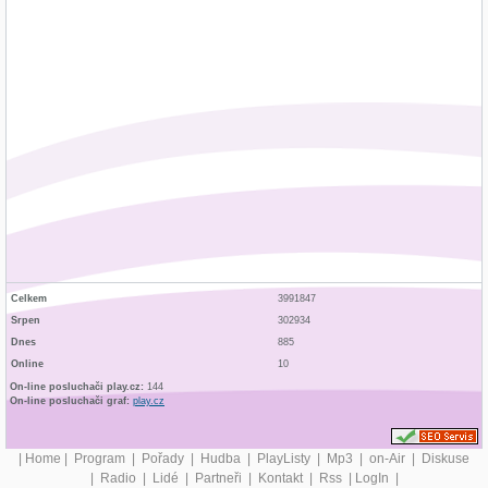
Celkem
3991847
Srpen
302934
Dnes
885
Online
10
On-line posluchači play.cz:
144
On-line posluchači graf:
play.cz
|
Home
|
Program
|
Pořady
|
Hudba
|
PlayListy
|
Mp3
|
on-Air
|
Diskuse
|
Radio
|
Lidé
|
Partneři
|
Kontakt
|
Rss
|
LogIn
|