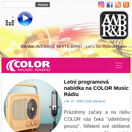
On-Air:
AVERAGE WHITE BAND - Let’s Go Round Again
Letní programová
nabídka na COLOR Music
Rádiu
| 06. 07. 2020 (7180 přečtení)
Prázdniny začaly a na rádiu
COLOR nás čeká "odlehčený
provoz". Některé své oblíbené