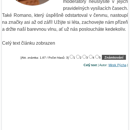
moderátory neuslyšíte v jejich
pravidelných vysílacích časech.
Také Romano, který úspěšně odstartoval v červnu, nastoupí
na značky asi až od září! Užijte si léta, zachovejte nám přízeň
a držte naší barevnou vlnu, ať už nás posloucháte kedekoliv.
Celý text článku zobrazen
[Akt. známka: 1,67 / Počet hlasů: 3]
1
2
3
4
5
Celý text
| Autor:
Mirek Pýcha
|