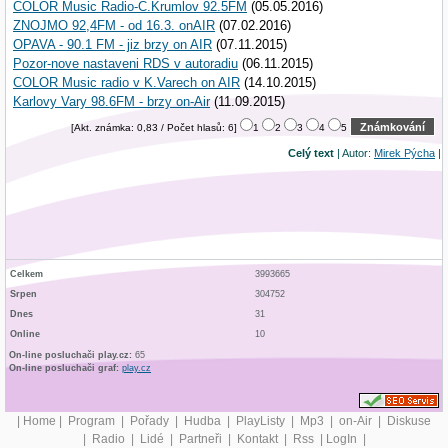
COLOR Music Radio-C.Krumlov 92.5FM
(05.05.2016)
ZNOJMO 92,4FM - od 16.3. onAIR
(07.02.2016)
OPAVA - 90.1 FM - jiz brzy on AIR
(07.11.2015)
Pozor-nove nastaveni RDS v autoradiu
(06.11.2015)
COLOR Music radio v K.Varech on AIR
(14.10.2015)
Karlovy Vary 98.6FM - brzy on-Air
(11.09.2015)
[Akt. známka: 0,83 / Počet hlasů: 6]
1
2
3
4
5
Celý text
| Autor:
Mirek Pýcha
|
Celkem
3993665
Srpen
304752
Dnes
31
Online
10
On-line posluchači play.cz:
65
On-line posluchači graf:
play.cz
|
Home
|
Program
|
Pořady
|
Hudba
|
PlayListy
|
Mp3
|
on-Air
|
Diskuse
|
Radio
|
Lidé
|
Partneři
|
Kontakt
|
Rss
|
LogIn
|