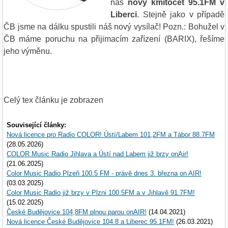
náš
nový kmitočet 95.1FM v
Liberci
. Stejně jako v případě
ČB jsme na dálku spustili náš nový vysílač! Pozn.: Bohužel v
ČB máme poruchu na přijimacím zařízení (BARIX), řešíme
jeho výměnu.
Celý tex článku je zobrazen
Související články:
Nová licence pro Radio COLOR! Ústí/Labem 101,2FM a Tábor 88.7FM
(28.05.2026)
COLOR Music Radio Jihlava a Ústí nad Labem již brzy onAir!
(21.06.2025)
Color Music Radio Plzeň 100.5 FM - právě dnes 3. března on AIR!
(03.03.2025)
Color Music Radio již brzy v Plzni 100.5FM a v Jihlavě 91.7FM!
(15.02.2025)
České Budějovice 104,8FM plnou parou onAIR!
(14.04.2021)
Nová licence České Budějovice 104.8 a Liberec 95.1FM!
(26.03.2021)