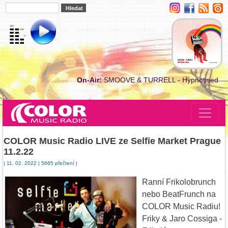
On-Air:
SMOOVE & TURRELL - Hypnotised
COLOR Music Radio LIVE ze Selfie Market Prague
11.2.22
| 11. 02. 2022 | 5665 přečtení |
Ranní Frikolobrunch
nebo BeatFrunch na
COLOR Music Radiu!
Friky & Jaro Cossiga -