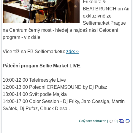
Frikolóra &
BEATBRUNCH on Air
exkluzivně ze
Selfiemarket Prague
na Centrum černý most - hledej a najdeš nás! Celodení
program - viz dále!
Více též na FB Selfiemarketu:
zde>>
Páteční progam Selfie Market LIVE:
10:00-12:00 Telefreestyle Live
12:00-13:00 Polední CREAMSOUND by Dj Pufaz
13:00-14:00 Svět podle Majkla
14:00-17:00 Color Session - Dj Friky, Jaro Cossiga, Martin
Svátek, Dj Pufaz, Chuck Diesal.
Celý text zobrazen |
0 |