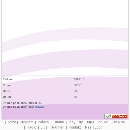
Celkem
3994414
Srpen
305501
Dnes
780
Online
10
On-line posluchači play.cz:
60
On-line posluchači graf:
play.cz
|
Home
|
Program
|
Pořady
|
Hudba
|
PlayListy
|
Mp3
|
on-Air
|
Diskuse
|
Radio
|
Lidé
|
Partneři
|
Kontakt
|
Rss
|
LogIn
|