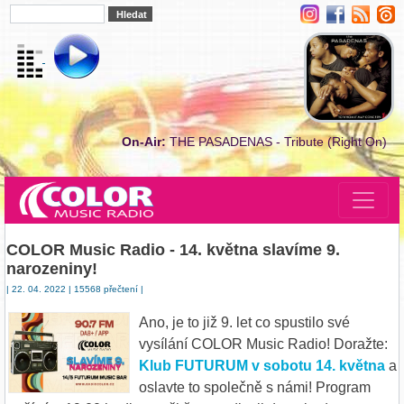
On-Air:
THE PASADENAS - Tribute (Right On)
COLOR Music Radio - 14. května slavíme 9.
narozeniny!
| 22. 04. 2022 | 15568 přečtení |
Ano, je to již 9. let co spustilo své
vysílání COLOR Music Radio! Doražte:
Klub FUTURUM v sobotu 14. května
a
oslavte to společně s námi! Program