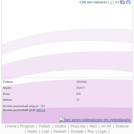
Celý text zobrazen |
0 |
Celkem
3991890
Srpen
302977
Dnes
928
Online
10
On-line posluchači play.cz:
155
On-line posluchači graf:
play.cz
|
Home
|
Program
|
Pořady
|
Hudba
|
PlayListy
|
Mp3
|
on-Air
|
Diskuse
|
Radio
|
Lidé
|
Partneři
|
Kontakt
|
Rss
|
LogIn
|