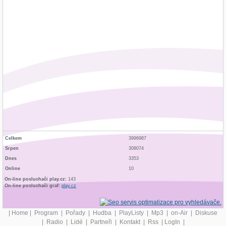
Celkem
3996987
Srpen
308074
Dnes
3353
Online
10
On-line posluchači play.cz:
143
On-line posluchači graf:
play.cz
|
Home
|
Program
|
Pořady
|
Hudba
|
PlayListy
|
Mp3
|
on-Air
|
Diskuse
|
Radio
|
Lidé
|
Partneři
|
Kontakt
|
Rss
|
LogIn
|