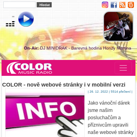
On-Air:
DJ MINIDRAK - Barevná hodina Honzy Martina
COLOR - nově webové stránky i v mobilní verzi
| 26. 12. 2022 | 5514 přečtení |
Jako vánoční dárek
jsme našim
posluchačům a
příznivcům upravili
naše webové stránky