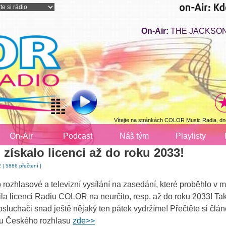
On-Air:
THE JACKSONS 
Vítejte na stránkách COLOR Music Radia, dn
On-Air
Podcast
Náš tým
Playlisty
skalo licenci až do roku 2033!
 | 5886 přečtení |
 rozhlasové a televizní vysílání na zasedání, které proběhlo v 
ila licenci Radiu COLOR na neurčito, resp. až do roku 2033! Tak
sluchači snad ještě nějaký ten pátek vydržíme! Přečtěte si člán
lu Českého rozhlasu
zde>>