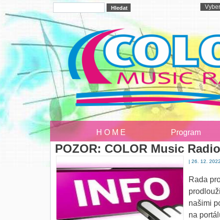
H O M E
Program
POZOR: COLOR Music Radio zí
| 26. 12. 2022
Rada pro
prodlouž
našimi po
na portá