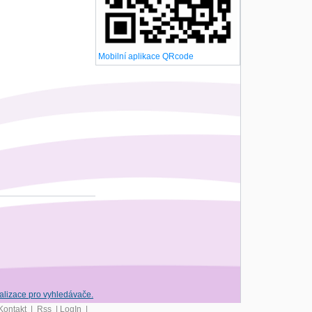
Mobilní aplikace QRcode
Kontakt
|
Rss
|
LogIn
|