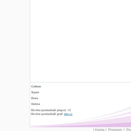
Celkem
Srpen
Dnes
Online
On-line posluchači play.cz:
33
On-line posluchači graf:
play.cz
|
Home
|
Program
|
Po