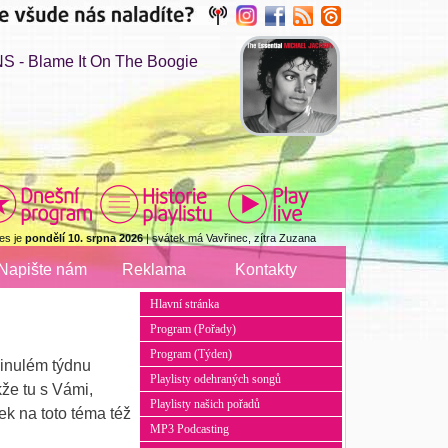
- Blame It On The Boogie
es je
pondělí 10. srpna 2026
| svátek má Vavřinec, zítra Zuzana
Napište nám
Reklama
Kontakty
Hlavní stránka
Program (Pořady)
Program (Týden)
minulém týdnu
Playlisty odehraných songů
že tu s Vámi,
Playlisty našich pořadů
ek na toto téma též
MP3 Podcasting