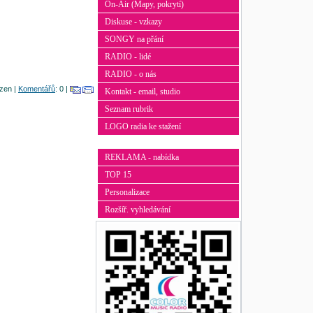
On-Air (Mapy, pokrytí)
Diskuse - vzkazy
SONGY na přání
RADIO - lidé
RADIO - o nás
azen |
Komentářů
: 0 |
Kontakt - email, studio
Seznam rubrik
LOGO radia ke stažení
REKLAMA - nabídka
TOP 15
Personalizace
Rozšíř. vyhledávání