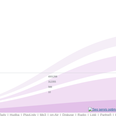
4001268
312355
566
10
řady
|
Hudba
|
PlayListy
|
Mp3
|
on-Air
|
Diskuse
|
Radio
|
Lidé
|
Partneři
|