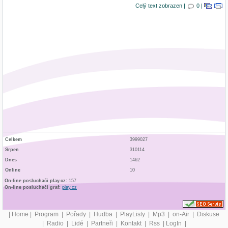
Celý text zobrazen |
0 |
Celkem
3999027
Srpen
310114
Dnes
1462
Online
10
On-line posluchači play.cz:
157
On-line posluchači graf:
play.cz
|
Home
|
Program
|
Pořady
|
Hudba
|
PlayListy
|
Mp3
|
on-Air
|
Diskuse
|
Radio
|
Lidé
|
Partneři
|
Kontakt
|
Rss
|
LogIn
|