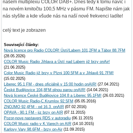
našem multiplexu COLOR DAB+. Dnes tedy k tomu navíc i
na novém kmitočtu 100,5 MHz v pásmu FM. Napište nám jak
nás slyšíte a kde všude nás na naší nové frekvenci ladíte!
celý text je zobrazen
Související články:
Nová licence pro Radio COLOR! Ústí/Labem 101,2FM a Tábor 88.7FM
(28.05.2026)
COLOR Music Radio Jihlava a Ústí nad Labem již brzy onAir!
(21.06.2025)
Color Music Radio již brzy v Plzni 100.5FM a v Jihlavě 91.7FM!
(15.02.2025)
Liberec 95.1 FM - dnes oficiálně v 15:00 hodin onAIR!
(27.04.2021)
České Budějovice 104,8FM plnou parou onAIR!
(14.04.2021)
Nová licence České Budějovice 104.8 a Liberec 95.1FM!
(26.03.2021)
COLOR Music Radio-C.Krumlov 92.5FM
(05.05.2016)
ZNOJMO 92,4FM - od 16.3. onAIR
(07.02.2016)
OPAVA - 90.1 FM - jiz brzy on AIR
(07.11.2015)
Pozor-nove nastaveni RDS v autoradiu
(06.11.2015)
COLOR Music radio v K.Varech on AIR
(14.10.2015)
Karlovy Vary 98.6FM - brzy on-Air
(11.09.2015)