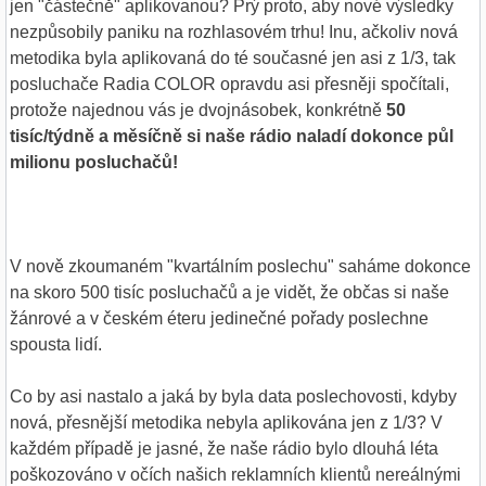
jen "částečně" aplikovanou? Prý proto, aby nové výsledky
nezpůsobily paniku na rozhlasovém trhu! Inu, ačkoliv nová
metodika byla aplikovaná do té současné jen asi z 1/3, tak
posluchače Radia COLOR opravdu asi přesněji spočítali,
protože najednou vás je dvojnásobek, konkrétně
50
tisíc/týdně a měsíčně si naše rádio naladí dokonce půl
milionu posluchačů!
V nově zkoumaném "kvartálním poslechu" saháme dokonce
na skoro 500 tisíc posluchačů a je vidět, že občas si naše
žánrové a v českém éteru jedinečné pořady poslechne
spousta lidí.
Co by asi nastalo a jaká by byla data poslechovosti, kdyby
nová, přesnější metodika nebyla aplikována jen z 1/3? V
každém případě je jasné, že naše rádio bylo dlouhá léta
poškozováno v očích našich reklamních klientů nereálnými