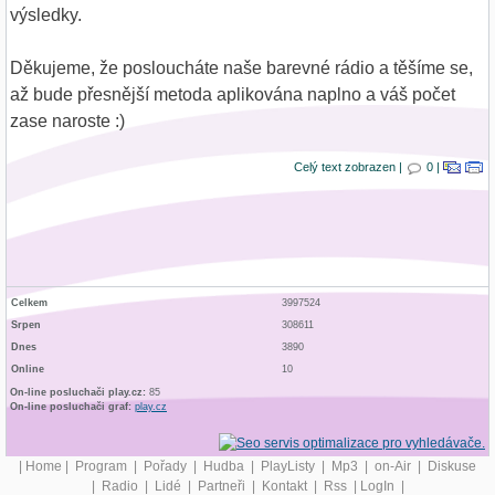
výsledky.
Děkujeme, že posloucháte naše barevné rádio a těšíme se,
až bude přesnější metoda aplikována naplno a váš počet
zase naroste :)
Celý text zobrazen |
0 |
Celkem
3997524
Srpen
308611
Dnes
3890
Online
10
On-line posluchači play.cz:
85
On-line posluchači graf:
play.cz
|
Home
|
Program
|
Pořady
|
Hudba
|
PlayListy
|
Mp3
|
on-Air
|
Diskuse
|
Radio
|
Lidé
|
Partneři
|
Kontakt
|
Rss
|
LogIn
|