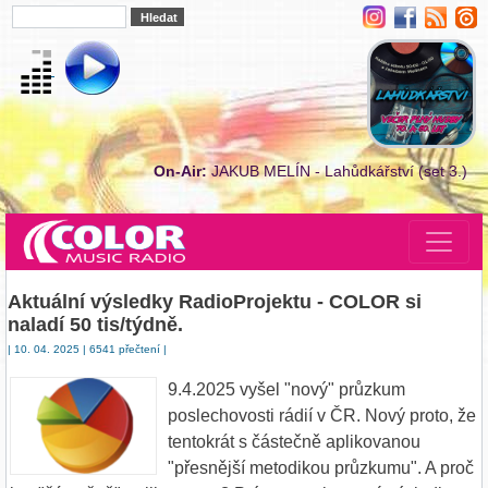
On-Air:
JAKUB MELÍN - Lahůdkářství (set 3.)
Aktuální výsledky RadioProjektu - COLOR si
naladí 50 tis/týdně.
| 10. 04. 2025 | 6541 přečtení |
9.4.2025 vyšel "nový" průzkum
poslechovosti rádií v ČR. Nový proto, že
tentokrát s částečně aplikovanou
"přesnější metodikou průzkumu". A proč