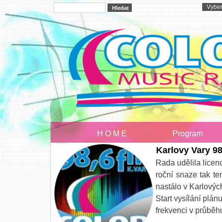
H O M E
Program
Karlovy Vary 98.6FM - brzy on-Air
Karlovy Vary 98
Rada udělila licen
roční snaze tak te
nastálo v Karlovýc
Start vysílání plá
frekvenci v průběhu