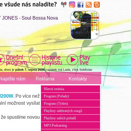
JONES - Soul Bossa Nova
a, dnes je
pátek 7. srpna 2026
| svátek má Lada, zítra Soběslav
Napište nám
Reklama
Kontakty
Hlavní stránka
z/200W
. Po více než
Program (Pořady)
lní možnost vysílat
Program (Týden)
Playlisty odehraných songů
, že spustíme novou
Playlisty našich pořadů
MP3 Podcasting