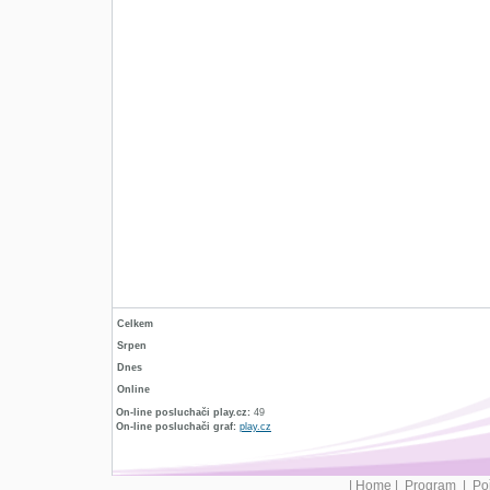
Celkem
Srpen
Dnes
Online
On-line posluchači play.cz:
49
On-line posluchači graf:
play.cz
|
Home
|
Program
|
Po