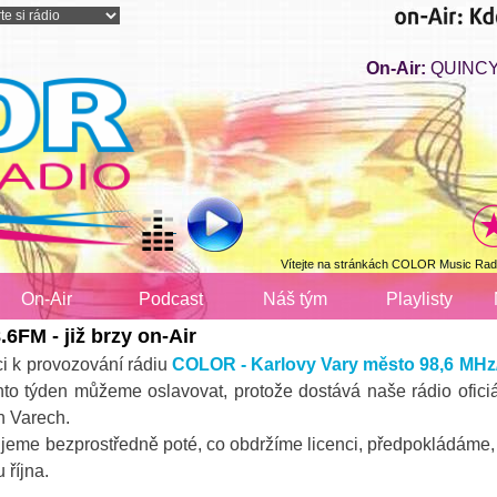
On-Air:
QUINCY 
Vítejte na stránkách COLOR Music Radi
On-Air
Podcast
Náš tým
Playlisty
.6FM - již brzy on-Air
ci k provozování rádiu
COLOR - Karlovy Vary město 98,6 MH
nto týden můžeme oslavovat, protože dostává naše rádio oficiá
h Varech.
nujeme bezprostředně poté, co obdržíme licenci, předpokládáme
 října.