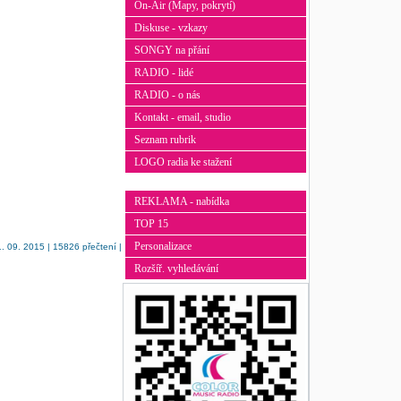
On-Air (Mapy, pokrytí)
Diskuse - vzkazy
SONGY na přání
RADIO - lidé
RADIO - o nás
Kontakt - email, studio
Seznam rubrik
LOGO radia ke stažení
REKLAMA - nabídka
TOP 15
Personalizace
. 09. 2015 | 15826 přečtení |
Rozšíř. vyhledávání