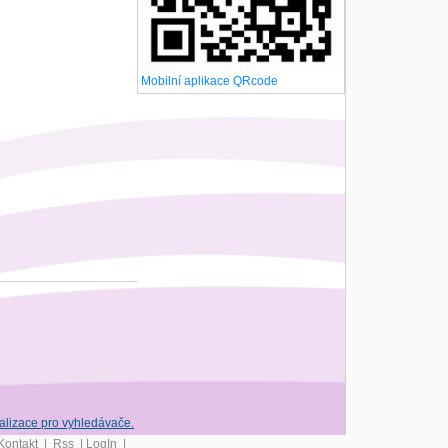
Mobilní aplikace QRcode
Kontakt
|
Rss
|
LogIn
|