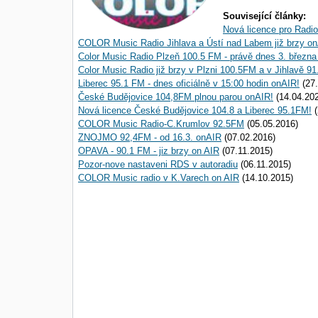
Související články:
Nová licence pro Rad
COLOR Music Radio Jihlava a Ústí nad Labem již brzy on
Color Music Radio Plzeň 100.5 FM - právě dnes 3. března
Color Music Radio již brzy v Plzni 100.5FM a v Jihlavě 9
Liberec 95.1 FM - dnes oficiálně v 15:00 hodin onAIR!
(27.
České Budějovice 104,8FM plnou parou onAIR!
(14.04.20
Nová licence České Budějovice 104.8 a Liberec 95.1FM!
(
COLOR Music Radio-C.Krumlov 92.5FM
(05.05.2016)
ZNOJMO 92,4FM - od 16.3. onAIR
(07.02.2016)
OPAVA - 90.1 FM - jiz brzy on AIR
(07.11.2015)
Pozor-nove nastaveni RDS v autoradiu
(06.11.2015)
COLOR Music radio v K.Varech on AIR
(14.10.2015)