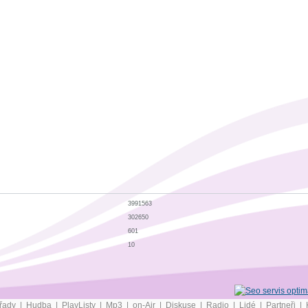
3991563
302650
601
10
řady
|
Hudba
|
PlayListy
|
Mp3
|
on-Air
|
Diskuse
|
Radio
|
Lidé
|
Partneři
|