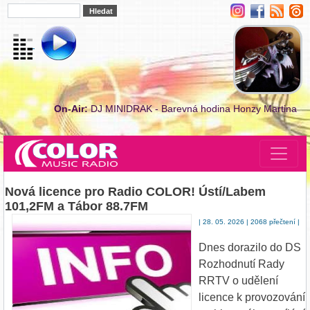
On-Air:
DJ MINIDRAK - Barevná hodina Honzy Martina
Nová licence pro Radio COLOR! Ústí/Labem
101,2FM a Tábor 88.7FM
| 28. 05. 2026 | 2068 přečtení |
Dnes dorazilo do DS
Rozhodnutí Rady
RRTV o udělení
licence k provozování