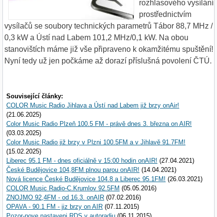
rozhlasového vysílání
prostřednictvím
vysílačů se soubory technických parametrů Tábor 88,7 MHz /
0,3 kW a Ústí nad Labem 101,2 MHz/0,1 kW. Na obou
stanovištích máme již vše připraveno k okamžitému spuštění!
Nyní tedy už jen počkáme až dorazí příslušná povolení ČTÚ.
Související články:
COLOR Music Radio Jihlava a Ústí nad Labem již brzy onAir!
(21.06.2025)
Color Music Radio Plzeň 100.5 FM - právě dnes 3. března on AIR!
(03.03.2025)
Color Music Radio již brzy v Plzni 100.5FM a v Jihlavě 91.7FM!
(15.02.2025)
Liberec 95.1 FM - dnes oficiálně v 15:00 hodin onAIR!
(27.04.2021)
České Budějovice 104,8FM plnou parou onAIR!
(14.04.2021)
Nová licence České Budějovice 104.8 a Liberec 95.1FM!
(26.03.2021)
COLOR Music Radio-C.Krumlov 92.5FM
(05.05.2016)
ZNOJMO 92,4FM - od 16.3. onAIR
(07.02.2016)
OPAVA - 90.1 FM - jiz brzy on AIR
(07.11.2015)
Pozor-nove nastaveni RDS v autoradiu
(06.11.2015)