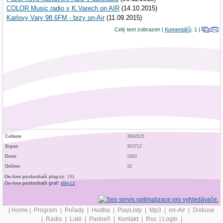
COLOR Music radio v K.Varech on AIR
(14.10.2015)
Karlovy Vary 98.6FM - brzy on-Air
(11.09.2015)
Celý text zobrazen |
Komentářů
: 1 |
Celkem
3992625
Srpen
303712
Dnes
1663
Online
10
On-line posluchači play.cz:
191
On-line posluchači graf:
play.cz
|
Home
|
Program
|
Pořady
|
Hudba
|
PlayListy
|
Mp3
|
on-Air
|
Diskuse
|
Radio
|
Lidé
|
Partneři
|
Kontakt
|
Rss
|
LogIn
|